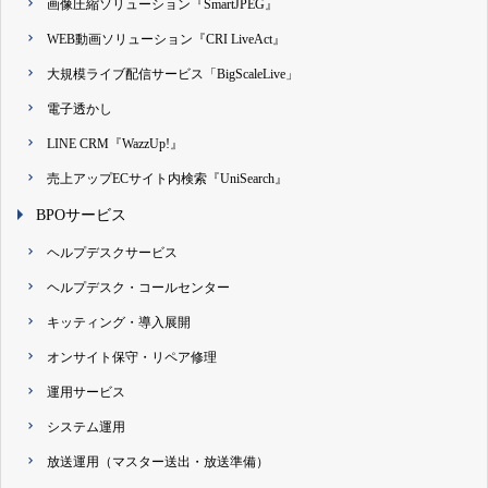
画像圧縮ソリューション『SmartJPEG』
WEB動画ソリューション『CRI LiveAct』
大規模ライブ配信サービス「BigScaleLive」
電子透かし
LINE CRM『WazzUp!』
売上アップECサイト内検索『UniSearch』
BPOサービス
ヘルプデスクサービス
ヘルプデスク・コールセンター
キッティング・導入展開
オンサイト保守・リペア修理
運用サービス
システム運用
放送運用（マスター送出・放送準備）