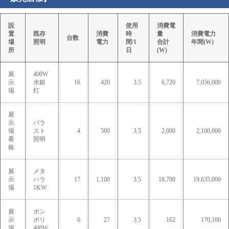
設
使用
消費電
置
既存
消費
時
量
消費電力
台数
場
照明
電力
間/1
合計
年間(W)
所
日
(W)
展
400W
示
水銀
16
420
3.5
6,720
7,056,000
場
灯
展
示
バラ
場
スト
4
500
3.5
2,000
2,100,000
看
照明
板
展
メタ
示
ハラ
17
1,100
3.5
18,700
19,635,000
場
1KW
展
ボン
示
ボリ
6
27
3.5
162
170,100
場
400W