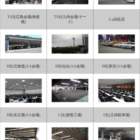
TA社広島会場(検査
TA社九州会場(ヤー
Ca浜松店
棟)
ド)
H社北海道(AA会場)
H社仙台(AA会場)
H社東京(AA会場)
H社名古屋(AA会場)
C社(塗装工場)
T社(立体駐車場)