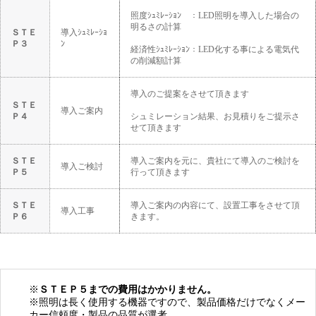
照度ｼｭﾐﾚｰｼｮﾝ ：LED照明を導入した場合の
明るさの計算
ＳＴＥ
導入ｼｭﾐﾚｰｼｮ
Ｐ３
ﾝ
経済性ｼｭﾐﾚｰｼｮﾝ：LED化する事による電気代
の削減額計算
導入のご提案をさせて頂きます
ＳＴＥ
導入ご案内
Ｐ４
シュミレーション結果、お見積りをご提示さ
せて頂きます
ＳＴＥ
導入ご案内を元に、貴社にて導入のご検討を
導入ご検討
Ｐ５
行って頂きます
ＳＴＥ
導入ご案内の内容にて、設置工事をさせて頂
導入工事
Ｐ６
きます。
※
ＳＴＥＰ５までの費用はかかりません。
※照明は長く使用する機器ですので、製品価格だけでなくメー
カー信頼度・製品の品質が選考