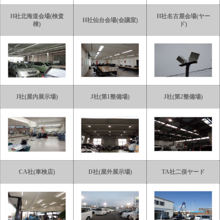
H社北海道会場(検査
H社名古屋会場(ヤー
H社仙台会場(会議室)
棟)
ド)
J社(屋内展示場)
J社(第1整備場)
J社(第2整備場)
CA社(車検店)
D社(屋外展示場)
TA社二俣ヤード