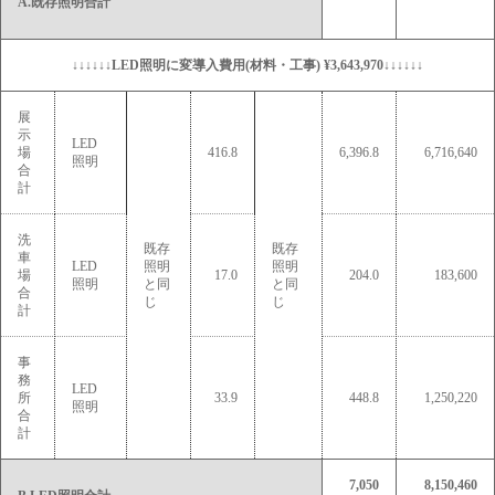
A.既存照明合計
↓↓↓↓↓↓LED照明に変導入費用(材料・工事) ¥3,643,970↓↓↓↓↓↓
展
示
LED
場
416.8
6,396.8
6,716,640
照明
合
計
洗
既存
既存
車
LED
照明
照明
場
17.0
204.0
183,600
照明
と同
と同
合
じ
じ
計
事
務
LED
所
33.9
448.8
1,250,220
照明
合
計
7,050
8,150,460