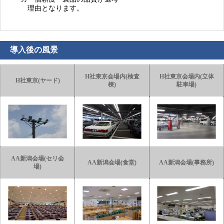
理由となります。
導入後の風景
H社東京会場内(検査
H社東京会場内(立体
H社東京(ヤード)
棟)
駐車場)
AA新潟会場(セリ会
AA新潟会場(食堂)
AA新潟会場(事務所)
場)