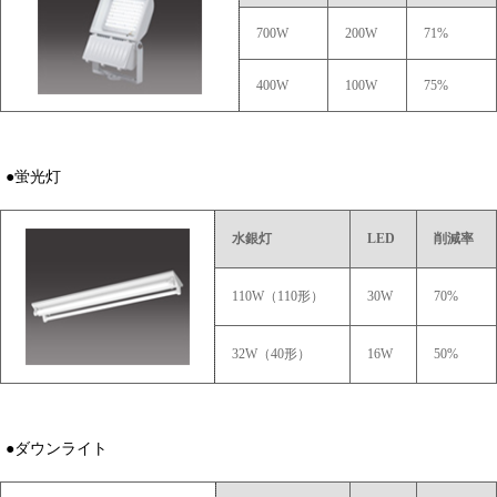
700W
200W
71%
400W
100W
75%
●蛍光灯
水銀灯
LED
削減率
110W（110形）
30W
70%
32W（40形）
16W
50%
●ダウンライト