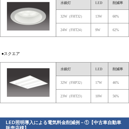
水銀灯
LED
削減率
32W（FHT32）
13W
60%
24W（FHT24）
9W
62%
●スクエア
水銀灯
LED
削減率
32W（FHP32）
17W
46%
23W（FHT23）
10W
56%
LED照明導入による電気料金削減例－①【中古車自動車
販売店様】