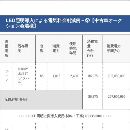
LED照明導入による電気料金削減例－②【中古車オーク
ション会場様】
設
消費電
使用
置
既存照
台
消費
量
消費電力
時間/
場
明
数
電力
合計
年間(W)
年間
所
(W)
1000W
ヤ
水銀灯
ー
85
1,015
2,400
86,275
207,060,000
(メタハ
ド
ラ)
86,275
207,060,000
A.既存照明合計
↓↓↓↓↓↓LED照明に変導入費用(材料・工事) ¥9,535,000↓↓↓↓↓↓
ヤ