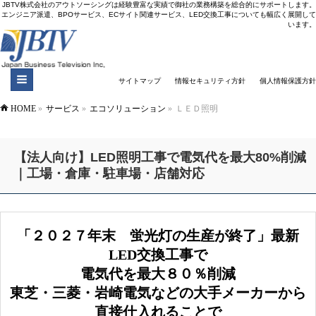
JBTV株式会社のアウトソーシングは経験豊富な実績で御社の業務構築を総合的にサポートします。
エンジニア派遣、BPOサービス、ECサイト関連サービス、LED交換工事についても幅広く展開して
います。
サイトマップ
情報セキュリティ方針
個人情報保護方針
HOME
»
サービス
»
エコソリューション
»
ＬＥＤ照明
【法人向け】LED照明工事で電気代を最大80%削減
｜工場・倉庫・駐車場・店舗対応
「２０２７年末 蛍光灯の生産が終了」最新
LED交換工事で
電気代を最大８０％削減
東芝・三菱・岩崎電気などの大手メーカーから
直接仕入れることで